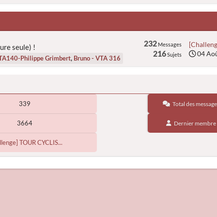
232
[Challeng
Messages
ure seule) !
216
04 Aoû
Sujets
TA140-Philippe Grimbert
,
Bruno - VTA 316
339
Total des message
3664
Dernier membre
llenge] TOUR CYCLIS...