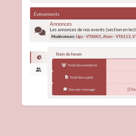
Évènements
Annonces
Les annonces de nos events (section en lect
Modérateurs:
Ugo - VTA001
,
Alain - VTA113
,
V
Stats du forum
Total des membres
Total des sujets
[Cha
Dernier message