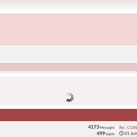
4173
Re : CON
Messages
499
01 Jui
Sujets