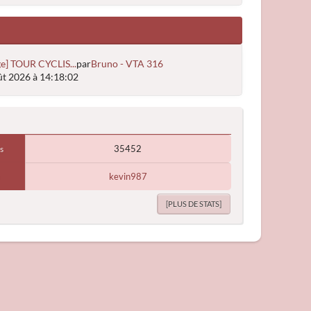
e] TOUR CYCLIS...
par
Bruno - VTA 316
t 2026 à 14:18:02
35452
s
kevin987
[PLUS DE STATS]