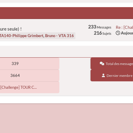
233
Re : [Cha
Messages
ure seule) !
216
Aujour
Sujets
TA140-Philippe Grimbert
,
Bruno - VTA 316
339
Total des message
3664
Dernier membre
: [Challenge] TOUR C...