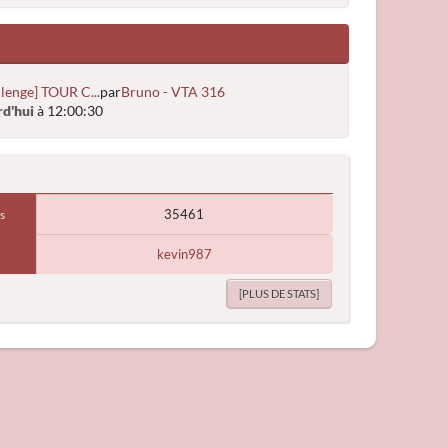
llenge] TOUR C...
par
Bruno - VTA 316
d'hui
à 12:00:30
35461
s
kevin987
[PLUS DE STATS]