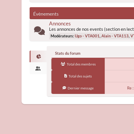
Évènements
Annonces
Les annonces de nos events (section en lect
Modérateurs:
Ugo - VTA001
,
Alain - VTA113
,
V
Stats du forum
Total des membres
Total des sujets
Re 
Dernier message