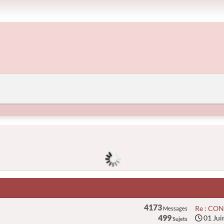
4173
Re : CON
Messages
499
01 Jui
Sujets