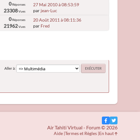
0
27 Mai 2010 à 08:53:59
Réponses
23308
par
jean-Luc
Vues
0
20 Août 2011 à 08:11:36
Réponses
21962
par
Fred
Vues
Aller à
Air Tahiti Virtual - Forum © 2026
Aide
Termes et Règles
En haut