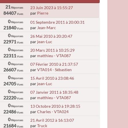
21
23 Juin 2023 à 15:55:27
Réponses
84407
par
Pierre
Vues
0
01 Septembre 2011 à 20:00:31
Réponses
21840
par
Jean-Marc
Vues
0
26 Mai 2010 à 20:20:47
Réponses
22971
par
jean-Luc
Vues
0
20 Mars 2011 à 10:25:29
Réponses
22311
par
matthieu - VTA087
Vues
0
07 Février 2010 à 21:37:57
Réponses
26607
par
VTA014 - Sébastien
Vues
0
15 Avril 2010 à 23:08:46
Réponses
24705
par
jean-Luc
Vues
0
07 Janvier 2011 à 18:35:48
Réponses
22220
par
matthieu - VTA087
Vues
0
13 Octobre 2010 à 19:28:15
Réponses
22486
par
Charles - VTA024
Vues
0
21 Avril 2012 à 16:13:07
Réponses
21684
par
Truck
Vues