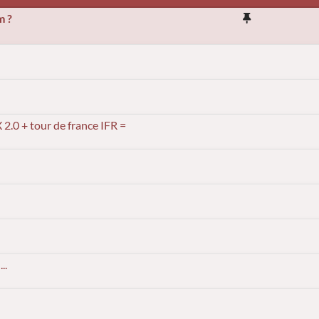
m ?
2.0 + tour de france IFR =
..