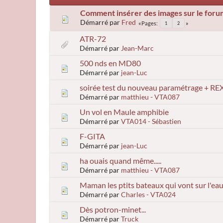
Comment insérer des images sur le foru
Démarré par
Fred
Pages
1
2
ATR-72
Démarré par
Jean-Marc
500 nds en MD80
Démarré par
jean-Luc
soirée test du nouveau paramétrage + REX 
Démarré par
matthieu - VTA087
Un vol en Maule amphibie
Démarré par
VTA014 - Sébastien
F-GITA
Démarré par
jean-Luc
ha ouais quand même.....
Démarré par
matthieu - VTA087
Maman les ptits bateaux qui vont sur l'eau.
Démarré par
Charles - VTA024
Dès potron-minet...
Démarré par
Truck