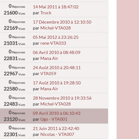
0
14 Mai 2011 à 18:47:02
Réponses
21600
par
Truck
Vues
0
17 Décembre 2010 à 12:10:50
Réponses
22169
par
Michel-VTA028
Vues
0
05 Mai 2012 à 23:26:25
Réponses
21031
par
rene-VTA033
Vues
0
06 Avril 2010 à 08:48:09
Réponses
22831
par
Mana Air
Vues
0
24 Août 2010 à 20:48:11
Réponses
22967
par
VTA059
Vues
0
17 Août 2010 à 19:28:50
Réponses
22580
par
Mana Air
Vues
0
28 Novembre 2010 à 19:33:56
Réponses
22483
par
Michel-VTA028
Vues
0
09 Avril 2010 à 06:10:43
Réponses
23120
par
Ugo - VTA001
Vues
0
21 Juin 2011 à 22:42:40
Réponses
22301
par
Nicolas - VTA007
Vues