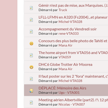
Gémir n'est pas de mise, aux Marquises. (J.
Démarré par
Truck
LFLL-LFMN en A320 (Fs2004)...et planeur 
Démarré par
Michel-VTA028
Accompagnement du Vendredi soir
Démarré par
rene-VTA033
Concours des plus belle photo de Tahiti et
Démarré par
Mana Air
The home airport from VTA056 and VTA059 ..
Démarré par
VTA059
DHC6 Globe Trotter Air Moorea
Démarré par
Mana Air
Il faut poster sur les 2 "fora" maintenant, 
Démarré par
Michel-VTA028
DÉPLACÉ: Mémoire des Airs
Démarré par
Ugo - VTA001
Meeting aérien Albertville (part2) /!\ 12 p
Démarré par
Nicolas - VTA007