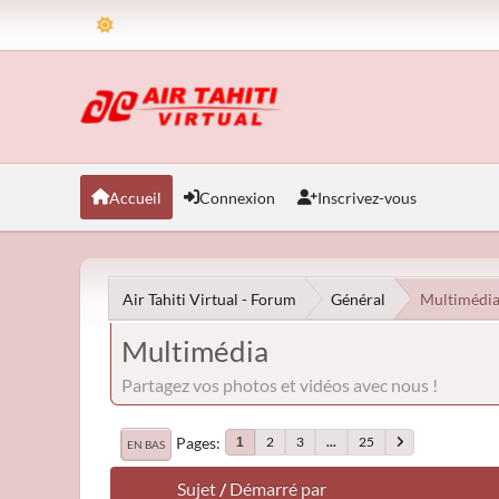
Accueil
Connexion
Inscrivez-vous
Air Tahiti Virtual - Forum
Général
Multimédi
Multimédia
Partagez vos photos et vidéos avec nous !
Pages
2
3
...
25
1
EN BAS
Sujet
/
Démarré par